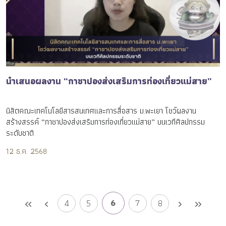
นำเสนอผลงาน “กาชาปองส่งเสริมการท่องเที่ยวแม่สาย”
นิสิตคณะเทคโนโลยีสารสนเทศและการสื่อสาร ม.พะเยา โชว์ผลงาน
สร้างสรรค์ “กาชาปองส่งเสริมการท่องเที่ยวแม่สาย” บนเวทีศิลปกรรม
ระดับชาติ
12 ธ.ค. 2568
6
4
5
7
8
keyboard_double_arrow_left
chevron_left
chevron_right
keyboard_double_arrow_right